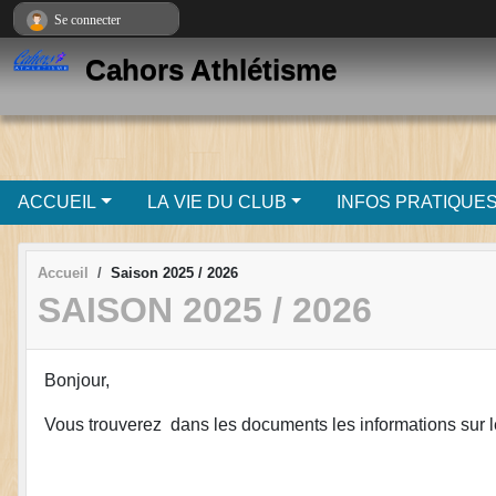
Panneau de gestion des cookies
Se connecter
Cahors Athlétisme
ACCUEIL
LA VIE DU CLUB
INFOS PRATIQUE
Accueil
Saison 2025 / 2026
SAISON 2025 / 2026
Bonjour,
Vous trouverez dans les documents les informations sur les