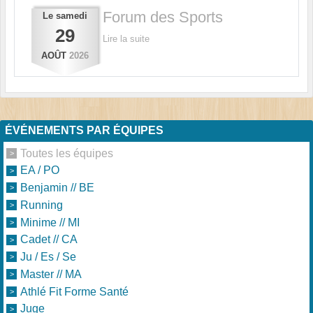
Forum des Sports
Le
samedi
29
Lire la suite
AOÛT
2026
ÉVÉNEMENTS PAR ÉQUIPES
Toutes les équipes
EA / PO
Benjamin // BE
Running
Minime // MI
Cadet // CA
Ju / Es / Se
Master // MA
Athlé Fit Forme Santé
Juge