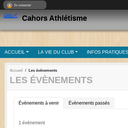
Panneau de gestion des cookies
Se connecter
Cahors Athlétisme
ACCUEIL
LA VIE DU CLUB
INFOS PRATIQUE
Accueil
Les évènements
LES ÉVÈNEMENTS
Évènements à venir
Évènements passés
1 événement