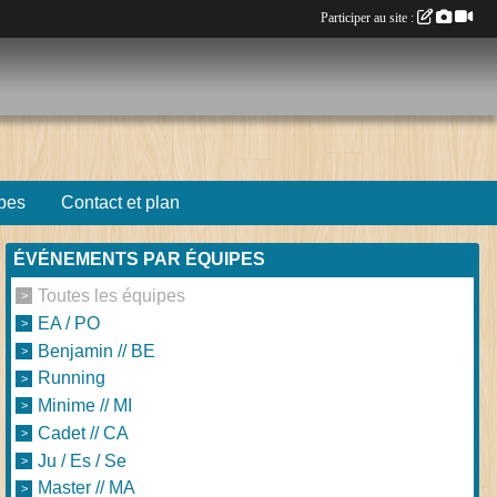
Participer au site :
pes
Contact et plan
ÉVÉNEMENTS PAR ÉQUIPES
Toutes les équipes
EA / PO
Benjamin // BE
Running
Minime // MI
Cadet // CA
Ju / Es / Se
Master // MA