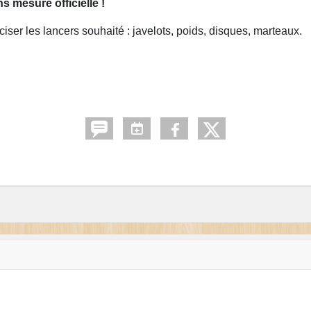
s mesure officielle !
éciser les lancers souhaité : javelots, poids, disques, marteaux.