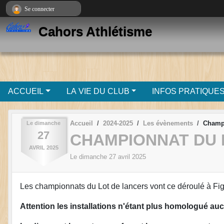
Panneau de gestion des cookies
Se connecter
Cahors Athlétisme
ACCUEIL
LA VIE DU CLUB
INFOS PRATIQUE
Accueil
2024-2025
Les évènements
Champi
Le
dimanche
27
CHAMPIONNAT DU 
AVRIL
2025
Le
dimanche
27
avril
2025
Les championnats du Lot de lancers vont ce déroulé à Fi
Attention les installations n'étant plus homologué auc