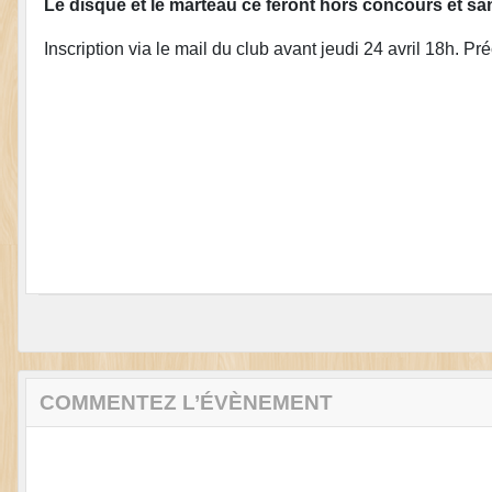
Le disque et le marteau ce feront hors concours et san
Inscription via le mail du club avant jeudi 24 avril 18h. Pr
COMMENTEZ L’ÉVÈNEMENT