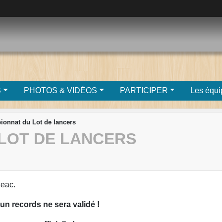
S
PHOTOS & VIDÉOS
PARTICIPER
Les équi
onnat du Lot de lancers
LOT DE LANCERS
geac.
un records ne sera validé !