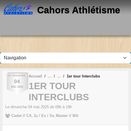
Panneau de gestion des cookies
Cahors Athlétisme
Le
dimanche
Accueil
1er tour Interclubs
04
1ER TOUR
MAI
2025
INTERCLUBS
Le
dimanche
04
mai
2025
de 09h à 19h
Cadet // CA
Ju / Es / Se
Master // MA