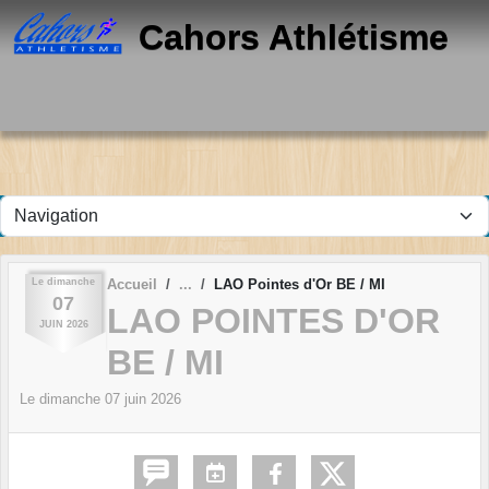
Panneau de gestion des cookies
Cahors Athlétisme
Le
dimanche
Accueil
LAO Pointes d'Or BE / MI
07
LAO POINTES D'OR
JUIN
2026
BE / MI
Le
dimanche
07
juin
2026