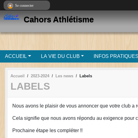
Panneau de gestion des cookies
Se connecter
Cahors Athlétisme
ACCUEIL
LA VIE DU CLUB
INFOS PRATIQUE
Accueil
2023-2024
Les news
Labels
LABELS
Nous avons le plaisir de vous annoncer que votre club a re
Cela signifie que nous avons répondu au exigence pour cett
Prochaine étape les compléter !!